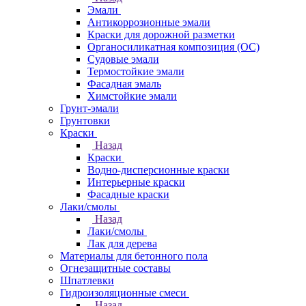
Эмали
Антикоррозионные эмали
Краски для дорожной разметки
Органосиликатная композиция (ОС)
Судовые эмали
Термостойкие эмали
Фасадная эмаль
Химстойкие эмали
Грунт-эмали
Грунтовки
Краски
Назад
Краски
Водно-дисперсионные краски
Интерьерные краски
Фасадные краски
Лаки/смолы
Назад
Лаки/смолы
Лак для дерева
Материалы для бетонного пола
Огнезащитные составы
Шпатлевки
Гидроизоляционные смеси
Назад