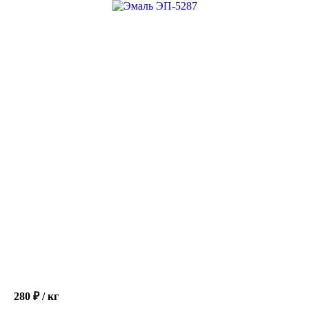
450 ₽ / кг
Эмаль ХС-558
Расчет точной стоимости