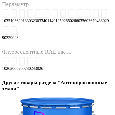
Белые и черные цвета RAL, металлики
9001
9002
9003
9004
9005
9006
9007
9010
9011
9016
9017
9018
Перламутр
1035
1036
2013
3032
3033
4011
4012
5025
5026
6035
6036
7048
8029
9022
9023
Флуоресцентные RAL цвета
1026
2005
2007
3024
3026