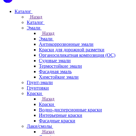
Каталог
Назад
Каталог
Эмали
Назад
Эмали
Антикоррозионные эмали
Краски для дорожной разметки
Органосиликатная композиция (ОС)
Судовые эмали
Термостойкие эмали
Фасадная эмаль
Химстойкие эмали
Грунт-эмали
Грунтовки
Краски
Назад
Краски
Водно-дисперсионные краски
Интерьерные краски
Фасадные краски
Лаки/смолы
Назад