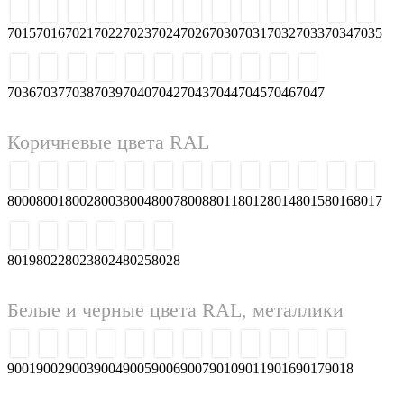
6025
6026
6027
6028
6029
6032
6033
6034
Серые цвета RAL
7000
7001
7002
7003
7004
7005
7006
7008
7009
7010
7011
7012
7013
7015
7016
7021
7022
7023
7024
7026
7030
7031
7032
7033
7034
7035
7036
7037
7038
7039
7040
7042
7043
7044
7045
7046
7047
Коричневые цвета RAL
8000
8001
8002
8003
8004
8007
8008
8011
8012
8014
8015
8016
8017
8019
8022
8023
8024
8025
8028