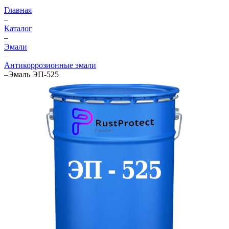
Главная
–
Каталог
–
Эмали
–
Антикоррозионные эмали
–
Эмаль ЭП-525