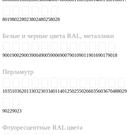
8019
8022
8023
8024
8025
8028
Белые и черные цвета RAL, металлики
9001
9002
9003
9004
9005
9006
9007
9010
9011
9016
9017
9018
Перламутр
1035
1036
2013
3032
3033
4011
4012
5025
5026
6035
6036
7048
8029
9022
9023
Флуоресцентные RAL цвета