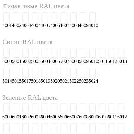
Фиолетовые RAL цвета
4001
4002
4003
4004
4005
4006
4007
4008
4009
4010
Синие RAL цвета
5000
5001
5002
5003
5004
5005
5007
5008
5009
5010
5011
5012
5013
5014
5015
5017
5018
5019
5020
5021
5022
5023
5024
Зеленые RAL цвета
6000
6001
6002
6003
6004
6005
6006
6007
6008
6009
6010
6011
6012