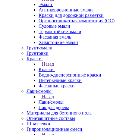
Эмали
Антикоррозионные эмали
Краски для дорожной разметки
Органосиликатная композиция (ОС)
Судовые эмали
Термостойкие эмали
Фасадная эмаль
Химстойкие эмали
Грунт-эмали
Грунтовки
Краски
Назад
Краски
Водно-дисперсионные краски
Интерьерные краски
Фасадные краски
Лаки/смолы
Назад
Лаки/смолы
Лак для дерева
Материалы для бетонного пола
Огнезащитные составы
Шпатлевки
Гидроизоляционные смеси
Назад