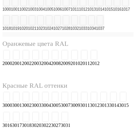
1000
1001
1002
1003
1004
1005
1006
1007
1011
1012
1013
1014
1015
1016
1017
1018
1019
1020
1021
1023
1024
1027
1028
1032
1033
1034
1037
Оранжевые цвета RAL
2000
2001
2002
2003
2004
2008
2009
2010
2011
2012
Красные RAL оттенки
3000
3001
3002
3003
3004
3005
3007
3009
3011
3012
3013
3014
3015
3016
3017
3018
3020
3022
3027
3031