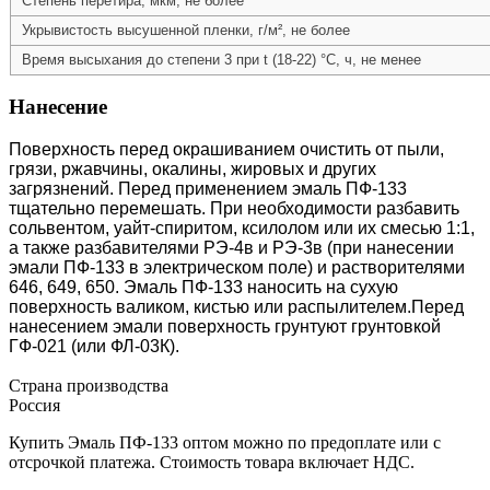
Степень перетира, мкм, не более
Укрывистость высушенной пленки, г/м², не более
Время высыхания до степени 3 при t (18-22) °С, ч, не менее
Нанесение
Поверхность перед окрашиванием очистить от пыли,
грязи, ржавчины, окалины, жировых и других
загрязнений. Перед применением эмаль ПФ-133
тщательно перемешать. При необходимости разбавить
сольвентом, уайт-спиритом, ксилолом или их смесью 1:1,
а также разбавителями РЭ-4в и РЭ-3в (при нанесении
эмали ПФ-133 в электрическом поле) и растворителями
646, 649, 650. Эмаль ПФ-133 наносить на сухую
поверхность валиком, кистью или распылителем.Перед
нанесением эмали поверхность грунтуют грунтовкой
ГФ-021 (или ФЛ-03К).
Страна производства
Россия
Купить Эмаль ПФ-133 оптом можно по предоплате или с
отсрочкой платежа. Стоимость товара включает НДС.