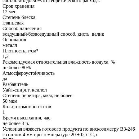
составлять до 30% от теоретического расхода.
Срок хранения
12 мес.
Степень блеска
глянцевая
Способ нанесения
воздушный/безвоздушный способ, кисть, валик
Основания
металл
Плотность, г/см³
1,2
Рекомендуемая относительная влажность воздуха, %
не более 80%
Атмосфероустойчивость
да
Разбавитель
Уайт-спирит, ксилол
Степень перетира, мкм, не более
50 мкм
Кол-во компонентнтов
1
Время высыхания, час.
не более 3 ч.
Условная вязкость готового продукта по вискозиметру ВЗ-246
с соплом 4 мм при температуре 20 ± 0,5 °С, с