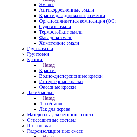
Эмали
Антикоррозионные эмали
Краски для дорожной разметки
Органосиликатная композиция (ОС)
Судовые эмали
Термостойкие эмали
Фасадная эмаль
Химстойкие эмали
Грунт-эмали
Грунтовки
Краски
Назад
Краски
Водно-дисперсионные краски
Интерьерные краски
Фасадные краски
Лаки/смолы
Назад
Лаки/смолы
Лак для дерева
Материалы для бетонного пола
Огнезащитные составы
Шпатлевки
Гидроизоляционные смеси
Назад