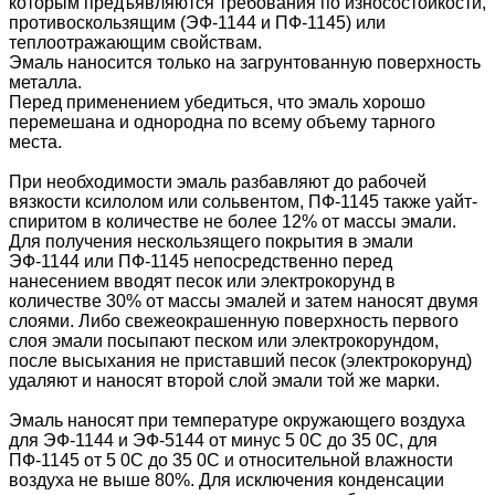
которым предъявляются требования по износостойкости,
противоскользящим (ЭФ-1144 и ПФ-1145) или
теплоотражающим свойствам.
Эмаль наносится только на загрунтованную поверхность
металла.
Перед применением убедиться, что эмаль хорошо
перемешана и однородна по всему объему тарного
места.
При необходимости эмаль разбавляют до рабочей
вязкости ксилолом или сольвентом, ПФ-1145 также уайт-
спиритом в количестве не более 12% от массы эмали.
Для получения нескользящего покрытия в эмали
ЭФ-1144 или ПФ-1145 непосредственно перед
нанесением вводят песок или электрокорунд в
количестве 30% от массы эмалей и затем наносят двумя
слоями. Либо свежеокрашенную поверхность первого
слоя эмали посыпают песком или электрокорундом,
после высыхания не приставший песок (электрокорунд)
удаляют и наносят второй слой эмали той же марки.
Эмаль наносят при температуре окружающего воздуха
для ЭФ-1144 и ЭФ-5144 от минус 5 0С до 35 0С, для
ПФ-1145 от 5 0С до 35 0С и относительной влажности
воздуха не выше 80%. Для исключения конденсации