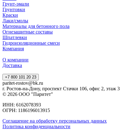
Эмаль ЭП-437
Расчет точной стоимости
Назад к списку
Главная
Каталог
Контакты
Компания
Статьи
Каталог
Эмали
Грунт-эмали
Грунтовки
Краски
Лаки/смолы
Материалы для бетонного пола
Огнезащитные составы
Шпатлевки
Гидроизоляционные смеси
Компания
О компании
Доставка
+7 800 101 20 23
paritet-rostov@bk.ru
г. Ростов-на-Дону, проспект ​Стачки 106, ​офис 2, этаж 3
© 2026 ООО "Паритет"