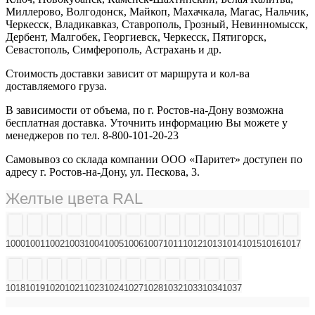
Миллерово, Волгодонск, Майкоп, Махачкала, Магас, Нальчик,
Черкесск, Владикавказ, Ставрополь, Грозный, Невинномысск,
Дербент, Малгобек, Георгиевск, Черкесск, Пятигорск,
Севастополь, Симферополь, Астрахань и др.
Стоимость доставки зависит от маршрута и кол-ва
доставляемого груза.
В зависимости от объема, по г. Ростов-на-Дону возможна
бесплатная доставка. Уточнить информацию Вы можете у
менеджеров по тел. 8-800-101-20-23
Самовывоз со склада компании ООО «Паритет» доступен по
адресу г. Ростов-на-Дону, ул. Пескова, 3.
Желтые цвета RAL
1000
1001
1002
1003
1004
1005
1006
1007
1011
1012
1013
1014
1015
1016
1017
1018
1019
1020
1021
1023
1024
1027
1028
1032
1033
1034
1037