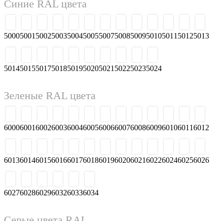
Синие RAL цвета
5000
5001
5002
5003
5004
5005
5007
5008
5009
5010
5011
5012
5013
5014
5015
5017
5018
5019
5020
5021
5022
5023
5024
Зеленые RAL цвета
6000
6001
6002
6003
6004
6005
6006
6007
6008
6009
6010
6011
6012
6013
6014
6015
6016
6017
6018
6019
6020
6021
6022
6024
6025
6026
6027
6028
6029
6032
6033
6034
Серые цвета RAL