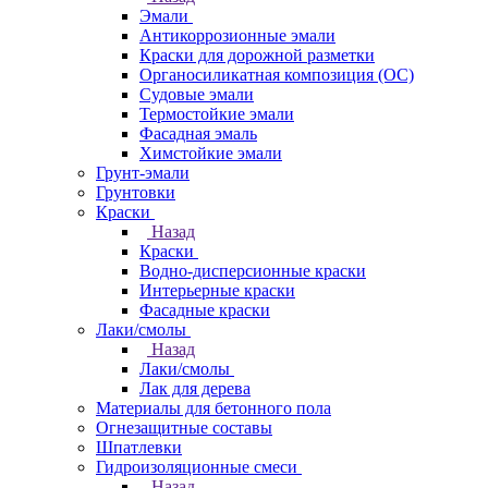
Эмали
Антикоррозионные эмали
Краски для дорожной разметки
Органосиликатная композиция (ОС)
Судовые эмали
Термостойкие эмали
Фасадная эмаль
Химстойкие эмали
Грунт-эмали
Грунтовки
Краски
Назад
Краски
Водно-дисперсионные краски
Интерьерные краски
Фасадные краски
Лаки/смолы
Назад
Лаки/смолы
Лак для дерева
Материалы для бетонного пола
Огнезащитные составы
Шпатлевки
Гидроизоляционные смеси
Назад