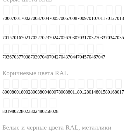
7000
7001
7002
7003
7004
7005
7006
7008
7009
7010
7011
7012
7013
7015
7016
7021
7022
7023
7024
7026
7030
7031
7032
7033
7034
7035
7036
7037
7038
7039
7040
7042
7043
7044
7045
7046
7047
Коричневые цвета RAL
8000
8001
8002
8003
8004
8007
8008
8011
8012
8014
8015
8016
8017
8019
8022
8023
8024
8025
8028
Белые и черные цвета RAL, металлики