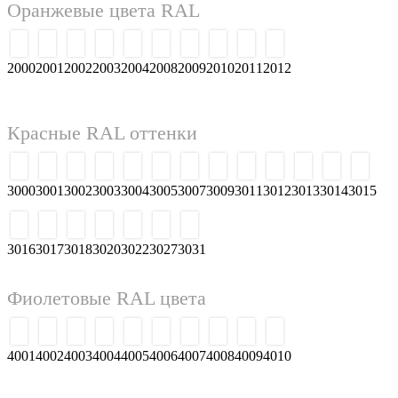
Оранжевые цвета RAL
2000
2001
2002
2003
2004
2008
2009
2010
2011
2012
Красные RAL оттенки
3000
3001
3002
3003
3004
3005
3007
3009
3011
3012
3013
3014
3015
3016
3017
3018
3020
3022
3027
3031
Фиолетовые RAL цвета
4001
4002
4003
4004
4005
4006
4007
4008
4009
4010