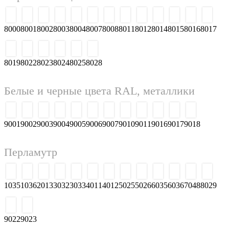
7024
7026
7030
7031
7032
7033
7034
7022
7023
7035
7036
7037
7038
7039
7040
7042
7043
7044
7045
7046
7047
Коричневые цвета RAL
8000
8001
8002
8003
8004
8007
8008
8011
8012
8014
8015
8016
8017
8019
8022
8023
8024
8025
8028
Белые и черные цвета RAL, металлики