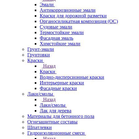
Эмали
Антикоррозионные эмали
Краски для дорожной разметки
Органосиликатная композиция (ОС)
Судовые эмали
Термостойкие эмали
Фасадная эмаль
Химстойкие эмали
Грунт-эмали
Грунтовки
Краски
Назад
Краски
Водно-дисперсионные краски
Интерьерные краски
Фасадные краски
Лаки/смолы
Назад
Лаки/смолы
Лак для дерева
Материалы для бетонного пола
Огнезащитные составы
Шпатлевки
Гидроизоляционные смеси
Назад