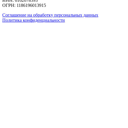
Гидроизоляционные смеси
Компания
О компании
Доставка
+7 800 101 20 23
paritet-rostov@bk.ru
г. Ростов-на-Дону, проспект ​Стачки 106, ​офис 2, этаж 3
© 2026 ООО "Паритет"
ИНН: 6162078393
ОГРН: 1186196013915
Соглашение на обработку персональных данных
Политика конфиденциальности