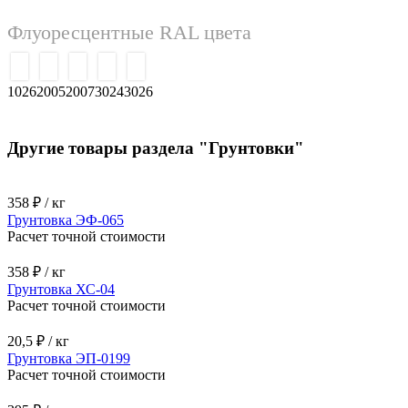
9001
9002
9003
9004
9005
9006
9007
9010
9011
9016
9017
9018
Перламутр
1035
1036
2013
3032
3033
4011
4012
5025
5026
6035
6036
7048
8029
9022
9023
Флуоресцентные RAL цвета
1026
2005
2007
3024
3026
Другие товары раздела "Грунтовки"
358 ₽ / кг