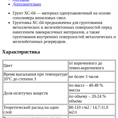
Дополнительно
Грунт ХС-04 — материал одноупаковочный на основе
сополимера виниловых смол.
Грунтовка ХС-04 предназначена для грунтования
металлических и железобетонных поверхностей перед
нанесением лакокрасочных материалов, а также
грунтования внутренних поверхностей металлических и
железобетонных резервуаров.
Характеристика
от коричневого до
Цвет
темно-коричневого
Время высыхания при температуре
не более 3 часов
20°С до степени 3
по массе – 40-48 %
массы
Доля нелетучих веществ
по объему – 20-24 %
объема
Теоретический расход на один
80-110 г/м2 / 14,7-11,0
слой
м2/л